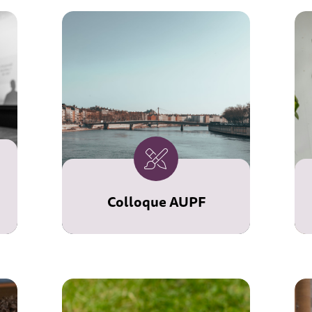
Colloque AUPF
Les 27 et 28 novembre
prochains, l'Université
Populaire du
Chalonnais accueille le
colloque annuel de
l'AUPF.