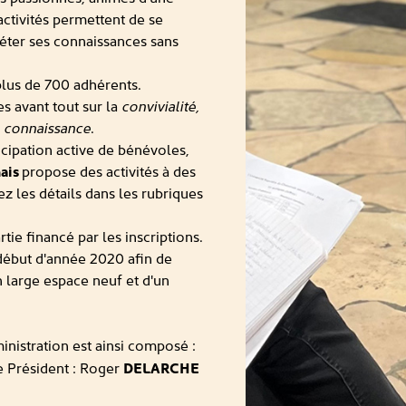
activités permettent de se
éter ses connaissances sans
lus de 700 adhérents.
s avant tout sur la
convivialité,
de connaissance
.
ticipation active de bénévoles,
nais
propose des activités à des
z les détails dans les rubriques
ie financé par les inscriptions.
début d'année 2020 afin de
n large espace neuf et d'un
inistration est ainsi composé :
e Président : Roger
DELARCHE