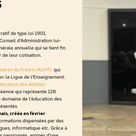
s
ratif de type loi 1901,
onseil d'Administration lui-
rale annuelle qui se tient fin
 de leur cotisation.
ulaires de France (AUPF)
qui
vec la Ligue de l'Enseignement.
ducation des Adultes
péenne qui représente 128
le domaine de l'éducation des
résentés.
ais, créée en février
ormations dispensées par des
ngues, informatique etc. Grâce à
es passionnés, animés d'une