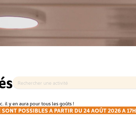
és
c. il y en aura pour tous les goûts !
 SONT POSSIBLES A PARTIR DU 24 AOÛT 2026 A 17H