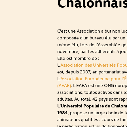
Chalonnai
C'est une Association à but non luc
composée d'un bureau élu par un C
même élu, lors de l'Assemblée géné
novembre, par les adhérents à jour
Elle est membre de :
L'
Association des Universités Pop
est, depuis 2007, en partenariat a
L'
Association Européenne pour l’É
(AEAE)
. L'EAEA est une ONG euro
associations, toutes actives dans 
adultes. Au total, 42 pays sont rep
L
'
Université Populaire du Chalonn
1984,
propose un large choix de f
animateurs qualifiés : cours de la
la participation active de bénévol