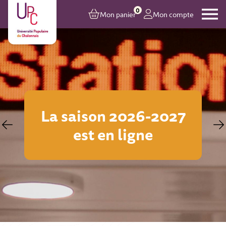
0
Mon panier
Mon compte
Inscriptions en ligne
sur toutes les activités
à partir du 24 août
2026 à 17h