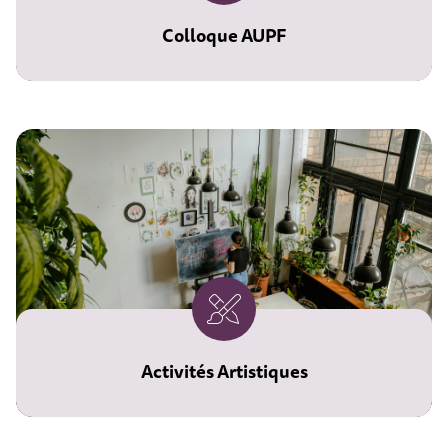
Colloque AUPF
Les 27 et 28 novembre prochains,
l'Université Populaire du Chalonnais
accueille le colloque annuel de
l'AUPF.
Cet espace est réservé exclusivement
aux membres de l'AUPF pour s'y
inscrire
Activités Artistiques