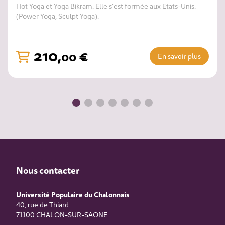
Hot Yoga et Yoga Bikram. Elle s’est formée aux Etats-Unis.
(Power Yoga, Sculpt Yoga).
210
,
€
00
En savoir plus
Nous contacter
Université Populaire du Chalonnais
40, rue de Thiard
71100
CHALON-SUR-SAONE