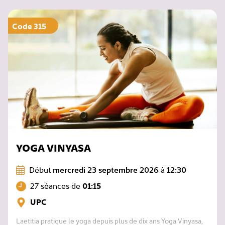
Code 315
YOGA VINYASA
Début
mercredi 23 septembre 2026
à
12:30
27 séances de
01:15
UPC
Laetitia pratique le yoga depuis plus de dix ans Yoga Vinyasa,