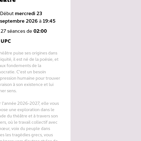
Début
mercredi 23
septembre 2026
à
19:45
27 séances de
02:00
UPC
héâtre puise ses origines dans
tiquité, il est né de la poésie, et
aux fondements de la
cratie. C'est un besoin
pression humaine pour trouver
raison à son existence et lui
er sens.
 l'année 2026-2027, elle vous
ose une exploration dans le
e du théâtre et à travers son
ers, où le travail collectif avec
hœur, voix du peuple dans
es les tragédies grecs, vous
nera vers d'autres styles de