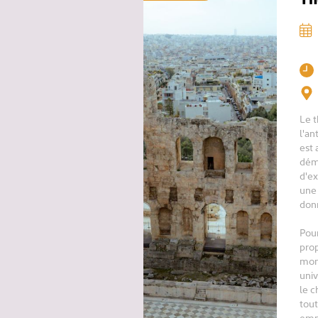
Le t
l'an
est 
démo
d'ex
une 
donn
Pour
prop
mond
univ
le c
tout
emmè