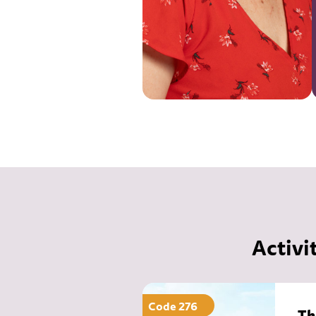
Activ
Code 276
Th