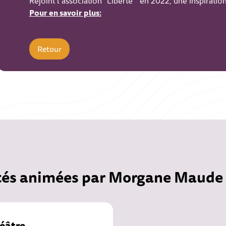
Rejoint l’association “Liberté ” en 2022, une inspirati
Pour en savoir plus:
Retour
ités animées par Morgane Maude
éâtre