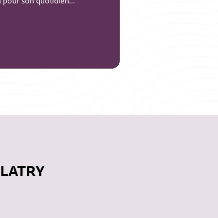
on pour son quotidien...
 LATRY