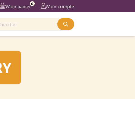
0
Mon panier
Mon compte
RY