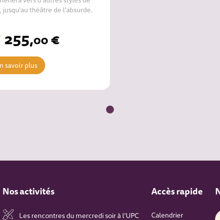
, jusqu'au théâtre de l'absurde.
255
,
€
00
n savoir plus
Nos activités
Accès rapide
N
Calendrier
Les rencontres du mercredi soir à l'UPC