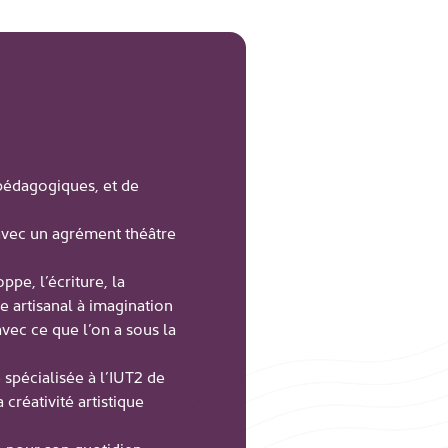
pédagogiques, et de
vec un agrément théâtre
pe, l’écriture, la
re artisanal à imagination
avec ce que l’on a sous la
 spécialisée à l’IUT2 de
créativité artistique