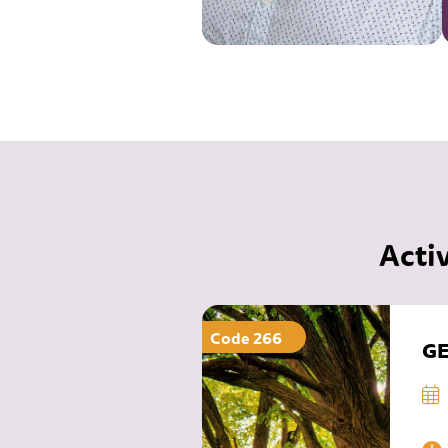
Acti
Code 266
GE