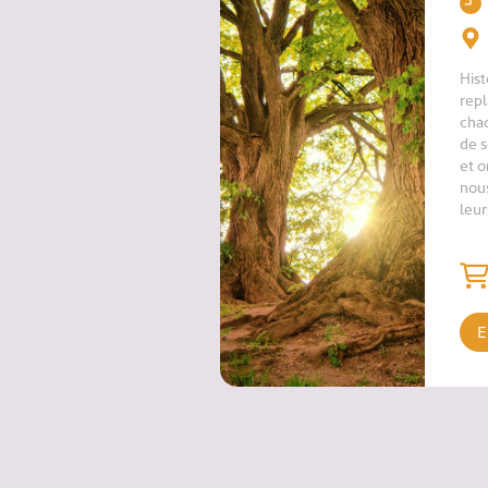
Hist
repl
chac
de s
et o
nou
l
E