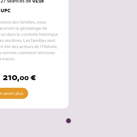
27 séances de
01:15
UPC
oriens des familles, nous
acerons la généalogie de
un dans le contexte historique
es ancêtres. Les familles sont
nt été des acteurs de l’Histoire,
s verrons comment retrouver
eurs traces.
210
,
€
00
n savoir plus