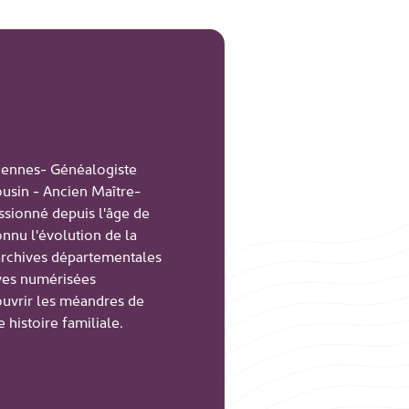
dennes- Généalogiste
usin - Ancien Maître-
assionné depuis l'âge de
onnu l'évolution de la
'archives départementales
ves numérisées
ouvrir les méandres de
histoire familiale.