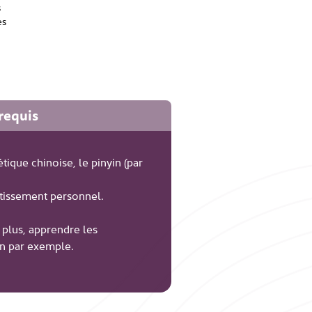
s
es
requis
tique chinoise, le pinyin (par
stissement personnel.
 plus, apprendre les
wan par exemple.