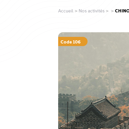
Accueil
>
Nos activités
>
>
CHINO
Code 106