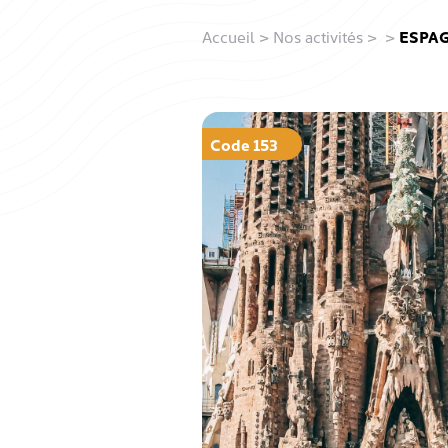
Accueil
>
Nos activités
>
>
ESPAG
Code 153