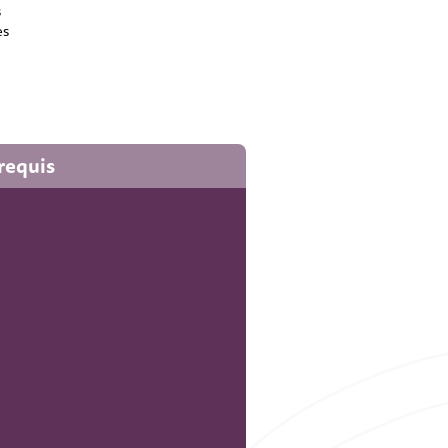
s
es
requis