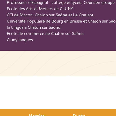
Professeur d'Espagnol : collège et lycée, Cours en groupe 
Ecole des Arts et Métiers de CLUNY.
CCI de Macon, Chalon sur Saône et Le Creusot.
Université Populaire de Bourg en Bresse et Chalon sur Saô
In Lingua à Chalon sur Saône.
Ecole de commerce de Chalon sur Saône.
Cluny langues.
Horaire
Durée