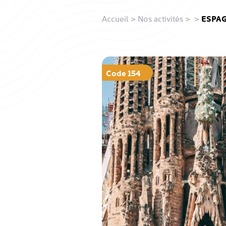
Accueil
>
Nos activités
>
>
ESPAG
Code 154