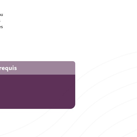
au
s
es
requis