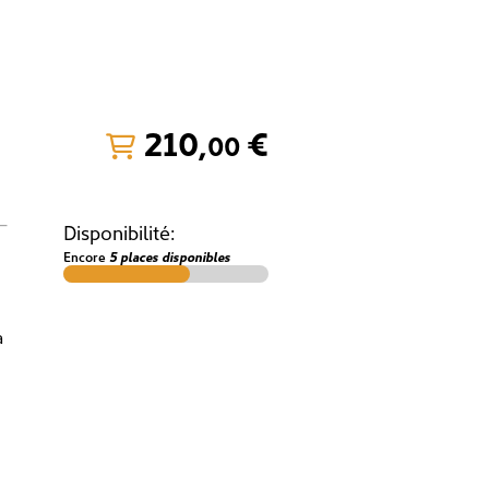
210
,
€
00
 –
Disponibilité:
Encore
5 places disponibles
à