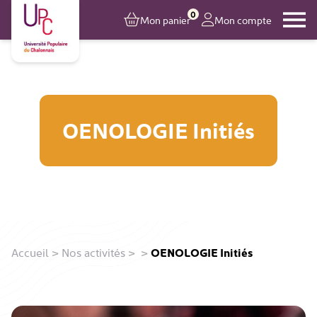
0
Mon panier
Mon compte
OENOLOGIE Initiés
Accueil
>
Nos activités
>
>
OENOLOGIE Initiés