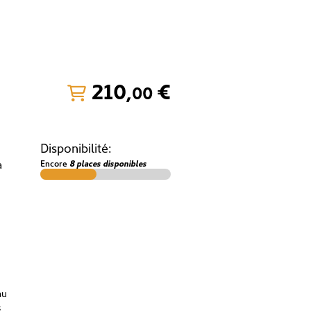
210
,
€
00
Disponibilité:
à
Encore
8 places disponibles
au
s