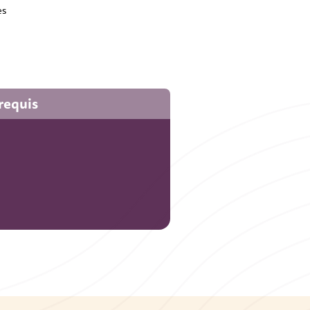
es
requis