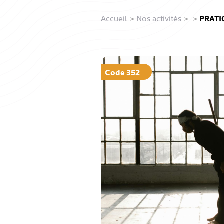
Accueil
>
Nos activités
>
>
PRATIQ
Code 352