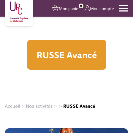
0
Mon panier
Mon compte
RUSSE Avancé
Accueil
>
Nos activités
>
>
RUSSE Avancé