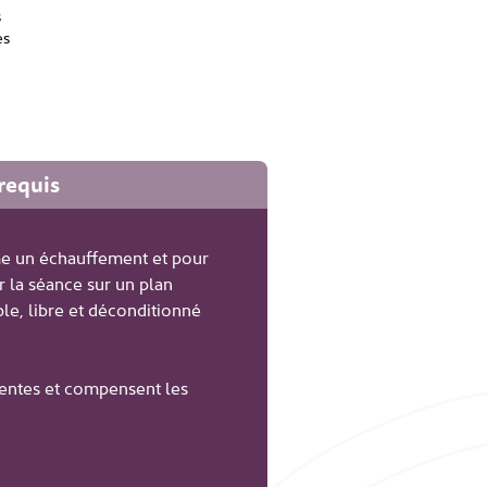
s
es
requis
me un échauffement et pour
r la séance sur un plan
le, libre et déconditionné
dentes et compensent les