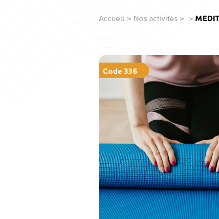
Accueil
>
Nos activités
>
>
MEDIT
Code 336