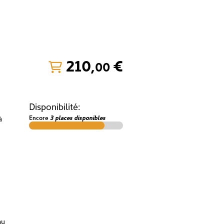
210
,
€
00
Disponibilité:
à
Encore
3 places disponibles
au