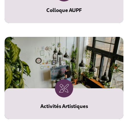
Colloque AUPF
Les 27 et 28 novembre prochains,
l'Université Populaire du Chalonnais
accueille le colloque annuel de
l'AUPF.
Cet espace est réservé exclusivement
aux membres de l'AUPF pour s'y
inscrire
Activités Artistiques