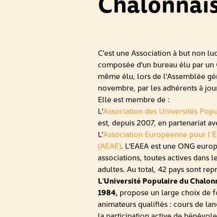
Chalonnai
C'est une Association à but non luc
composée d'un bureau élu par un C
même élu, lors de l'Assemblée géné
novembre, par les adhérents à jour
Elle est membre de :
L'
Association des Universités Pop
est, depuis 2007, en partenariat a
L'
Association Européenne pour l’É
(AEAE)
. L'EAEA est une ONG euro
associations, toutes actives dans 
adultes. Au total, 42 pays sont rep
L
'
Université Populaire du Chalonn
1984,
propose un large choix de f
animateurs qualifiés : cours de la
la participation active de bénévol