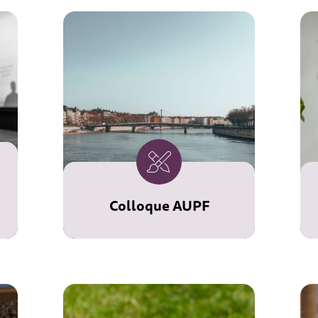
Colloque AUPF
Les 27 et 28 novembre
prochains, l'Université
Populaire du
Chalonnais accueille le
colloque annuel de
l'AUPF.