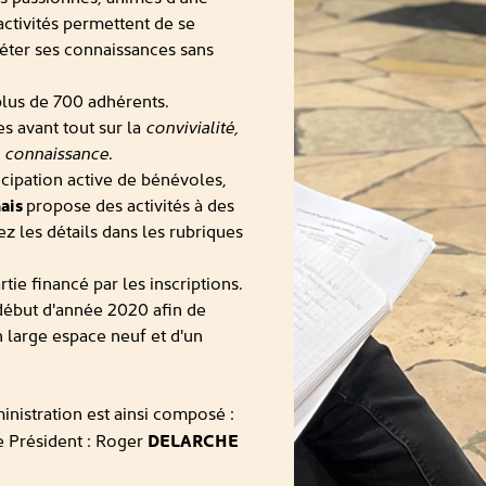
activités permettent de se
éter ses connaissances sans
lus de 700 adhérents.
s avant tout sur la
convivialité,
de connaissance
.
ticipation active de bénévoles,
nais
propose des activités à des
z les détails dans les rubriques
ie financé par les inscriptions.
début d'année 2020 afin de
n large espace neuf et d'un
inistration est ainsi composé :
e Président : Roger
DELARCHE