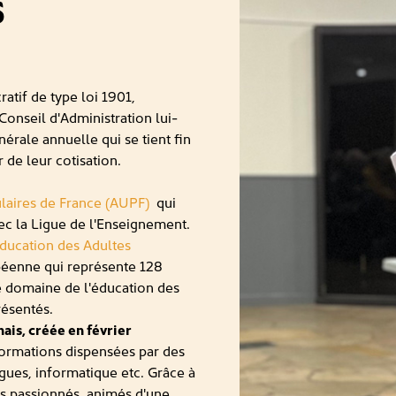
s
ratif de type loi 1901,
onseil d'Administration lui-
rale annuelle qui se tient fin
 de leur cotisation.
ulaires de France (AUPF)
qui
vec la Ligue de l'Enseignement.
ducation des Adultes
péenne qui représente 128
le domaine de l'éducation des
résentés.
ais, créée en février
ormations dispensées par des
ngues, informatique etc. Grâce à
es passionnés, animés d'une