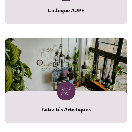
Colloque AUPF
Les 27 et 28 novembre prochains,
l'Université Populaire du Chalonnais
accueille le colloque annuel de
l'AUPF.
Cet espace est réservé exclusivement
aux membres de l'AUPF pour s'y
inscrire
Activités Artistiques