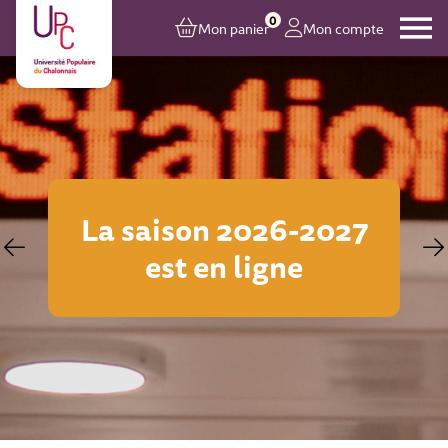
0
Mon panier
Mon compte
Inscriptions en li
27
sur toutes les activ
à partir du 24 ao
2026 à 17h