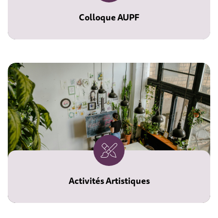
Colloque AUPF
Les 27 et 28 novembre prochains,
l'Université Populaire du Chalonnais
accueille le colloque annuel de
l'AUPF.
Cet espace est réservé exclusivement
aux membres de l'AUPF pour s'y
inscrire
Activités Artistiques